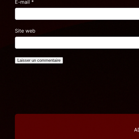
E-mail
*
Site web
AD