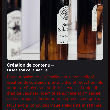
Création de contenu –
La Maison de la Vanille
Pour La Maison de la Vanille, nous avons piloté la
création de contenus photo, vidéo et rédactionnels
autour de l’univers olfactif de la vanille. L’objectif
était de valoriser l’identité sensorielle et artisanale
de la marque et de renforcer sa présence digitale.
Nous avons conçu des
visuels élégants
et
raffinés
,